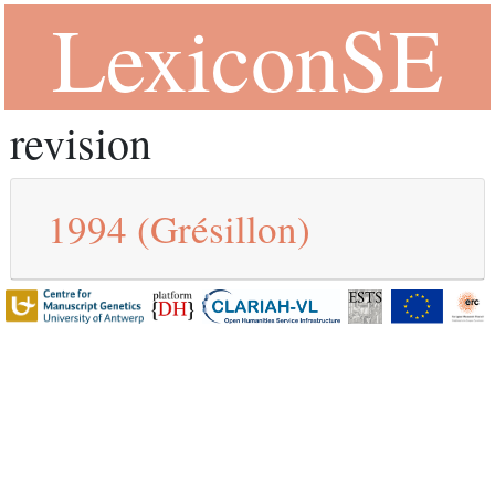
LexiconSE
revision
1994
(Grésillon)